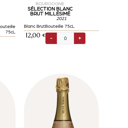
BOURGOGNE
SÉLECTION BLANC
BRUT MILLÉSIMÉ
2021
Blanc Brut
Bouteille 75cL
outeille
75cL
12,00
€
-
+