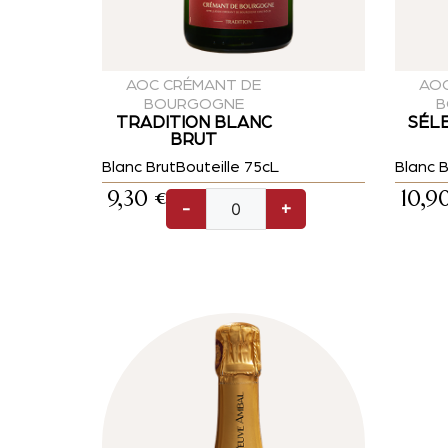
AOC CRÉMANT DE
AOC
BOURGOGNE
B
TRADITION BLANC
SÉL
BRUT
Blanc Brut
Bouteille 75cL
Blanc B
9,30
€
10,9
-
+