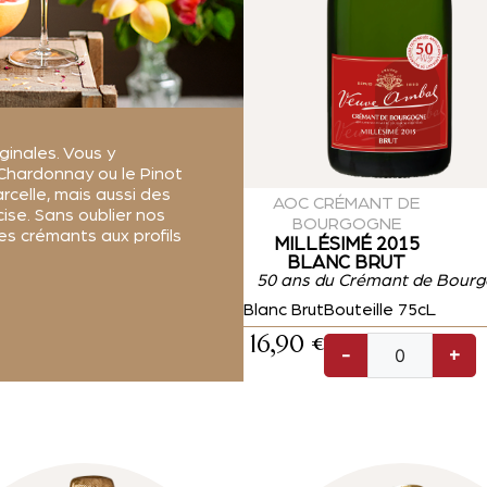
ginales. Vous y
hardonnay ou le Pinot
arcelle, mais aussi des
AOC CRÉMANT DE
ise. Sans oublier nos
BOURGOGNE
es crémants aux profils
MILLÉSIMÉ 2015
BLANC BRUT
50 ans du Crémant de Bour
Blanc Brut
Bouteille 75cL
16,90
€
-
+