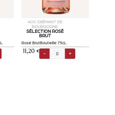
AOC CRÉMANT DE
BOURGOGNE
SÉLECTION ROSÉ
BRUT
cL
Rosé Brut
Bouteille 75cL
11,20
€
-
+