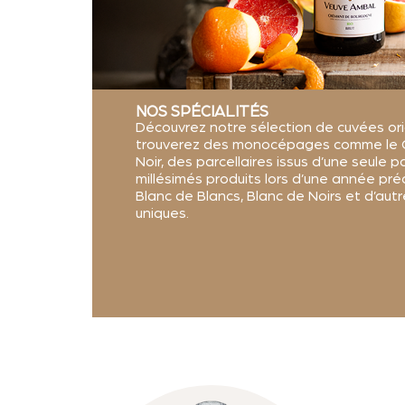
NOS SPÉCIALITÉS
Découvrez notre sélection de cuvées ori
trouverez des monocépages comme le C
Noir, des parcellaires issus d’une seule p
millésimés produits lors d’une année préc
Blanc de Blancs, Blanc de Noirs et d’autr
uniques.