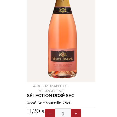
AOC CRÉMANT DE
BOURGOGNE
SÉLECTION ROSÉ SEC
Rosé Sec
Bouteille 75cL
11,20
€
-
+