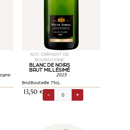
AOC CRÉMANT DE
BOURGOGNE
BLANC DE NOIRS
BRUT MILLÉSIMÉ
gogne
2023
Brut
Bouteille 75cL
13,50
€
-
+