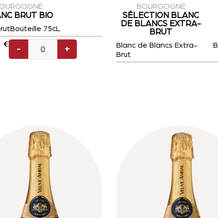
OURGOGNE
BOURGOGNE
NC BRUT BIO
SÉLECTION BLANC
DE BLANCS EXTRA-
rut
Bouteille 75cL
BRUT
0
€
Blanc de Blancs Extra-
B
-
+
Brut