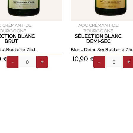
 CRÉMANT DE
AOC CRÉMANT DE
OURGOGNE
BOURGOGNE
ECTION BLANC
SÉLECTION BLANC
BRUT
DEMI-SEC
rut
Bouteille 75cL
Blanc Demi-Sec
Bouteille 75
0
€
10,90
€
-
+
-
+