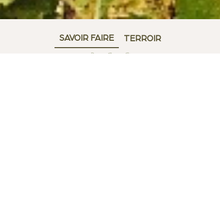
SAVOIR FAIRE
TERROIR
VINIFICATION
Citronelli est élaboré à Dijon par la Maison Gabriel
Boudier, reconnue pour son savoir-faire historique
dans l’art des liqueurs. Chaque étape de
production est pensée pour préserver l’intensité
et la pureté du citron corse. Les citrons sont
d’abord travaillés en infusion complète, en
utilisant à la fois la peau et la pulpe, afin
d’extraire toute la richesse du fruit. Une partie de
cette infusion est ensuite distillée, permettant
de concentrer les arômes les plus fins et
d’apporter de la précision au profil final. Après
environ cinq semaines, vient l’étape de