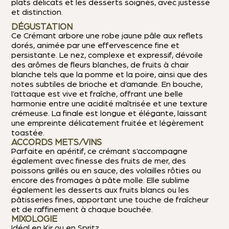
plats délicats et les desserts soignés, avec justesse
et distinction.
DÉGUSTATION
Ce Crémant arbore une robe jaune pâle aux reflets
dorés, animée par une effervescence fine et
persistante. Le nez, complexe et expressif, dévoile
des arômes de fleurs blanches, de fruits à chair
blanche tels que la pomme et la poire, ainsi que des
notes subtiles de brioche et d’amande. En bouche,
l’attaque est vive et fraîche, offrant une belle
harmonie entre une acidité maîtrisée et une texture
crémeuse. La finale est longue et élégante, laissant
une empreinte délicatement fruitée et légèrement
toastée.
ACCORDS METS/VINS
Parfaite en apéritif, ce crémant s’accompagne
également avec finesse des fruits de mer, des
poissons grillés ou en sauce, des volailles rôties ou
encore des fromages à pâte molle. Elle sublime
également les desserts aux fruits blancs ou les
pâtisseries fines, apportant une touche de fraîcheur
et de raffinement à chaque bouchée.
MIXOLOGIE
Idéal en Kir ou en Spritz