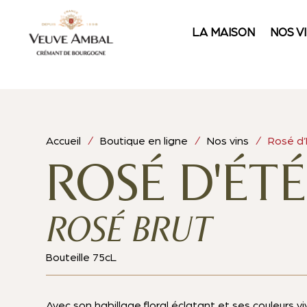
LA MAISON
NOS V
Accueil
/
Boutique en ligne
/
Nos vins
/ Rosé d’É
ROSÉ D'ÉTÉ
ROSÉ BRUT
Bouteille 75cL
Avec son habillage floral éclatant et ses couleurs