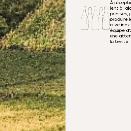
À récepti
lent à l’
presses, 
produire l
cuve inox
équipe d
une attent
la teinte.