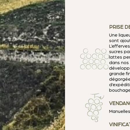
PRISE D
Une lique
sont ajout
L’efferve
sucres par
lattes pe
dans nos 
développe
grande fi
dégorgées
d’expédit
bouchage 
VENDAN
Manuelle
VINIFICA