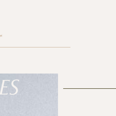
r.
ES