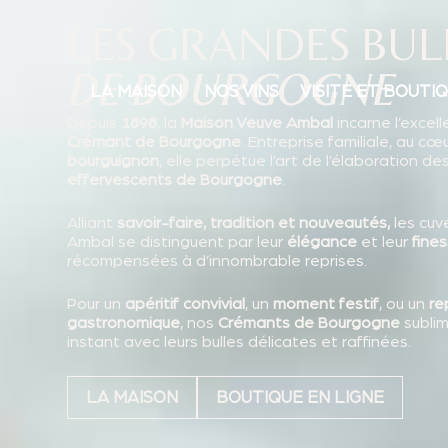
LA MAISON
NOS
LES GRANDES BUL
DE BOURGOGNE
LA MAISON
NOS VINS
VISITE ET BOUTI
Depuis
1898
, la
Maison Veuve Ambal
incarne l’excel
Crémant de Bourgogne
. Entreprise familiale, au cœ
bourguignon
, elle perpétue l’art de l’élaboration de
effervescents de Bourgogne
.
Alliant
savoir-faire, tradition et nouveautés,
les cu
Ambal se distinguent par leur
élégance
et leur
fines
récompensées à d’innombrable reprises.
Pour un
apéritif convivial
, un
moment festif
, ou un
re
gastronomique
, nos
Crémants de Bourgogne
subli
instant avec leurs bulles délicates et raffinées.
LA MAISON
BOUTIQUE EN LIGNE