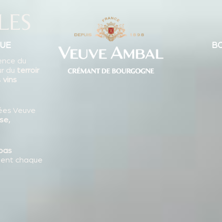
 VINS
VISITE ET BOUTIQUE
BOUTIQUE EN LIGN
LES
QUE
BO
lence du
ur du
terroir
s
vins
vées Veuve
se,
pas
ment chaque