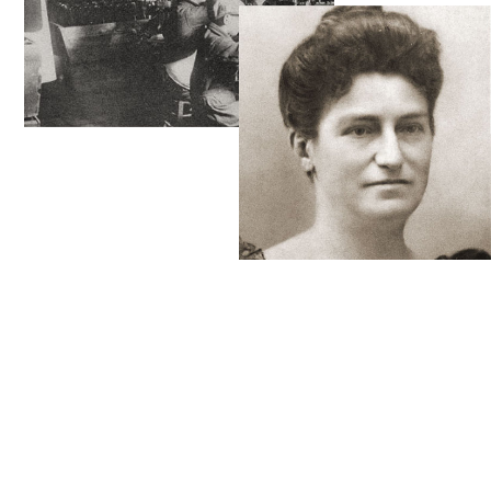
LES ORIGINES DU
CRÉMANT DE BOURGOGNE
Poursuivez votre parcours à la découverte des
origines et du berceau du crémant de
Bourgogne. Remontez le temps au fil de l’histoire
de « Veuve Ambal », maison familiale fondée
par Marie Ambal en 1898 et installée au coeur de
la Bourgogne depuis 6 générations.