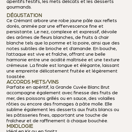
apéritifs festifs, les mets délicats et les desserts
gourmands.
DÉGUSTATION
Ce Crémant arbore une robe jaune pâle aux reflets
dorés, animée par une effervescence fine et
persistante. Le nez, complexe et expressif, dévoile
des arômes de fleurs blanches, de fruits à chair
blanche tels que la pomme et la poire, ainsi que des
notes subtiles de brioche et d’amande. En bouche,
l’attaque est vive et fraîche, offrant une belle
harmonie entre une acidité maîtrisée et une texture
crémeuse. La finale est longue et élégante, laissant
une empreinte délicatement fruitée et légèrement
toastée.
ACCORDS METS/VINS
Parfaite en apéritif, la Grande Cuvée Blanc Brut
accompagne également avec finesse des fruits de
mer, des poissons grillés ou en sauce, des volailles
rôties ou encore des fromages à pâte molle. Elle
sublime également les desserts aux fruits blancs ou
les pâtisseries fines, apportant une touche de
fraîcheur et de raffinement à chaque bouchée.
MIXOLOGIE
Idéal en Kir ou en Spritz