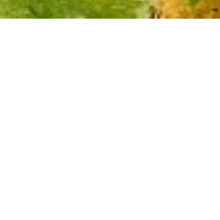
SAVOIR FAIRE
TERROIR
PRISE DE MOUSSE ET VIEILLISSEMENT
Une liqueur de tirage et un levain sont ajoutés
aux vins avant d’être mis en bouteille. Sous