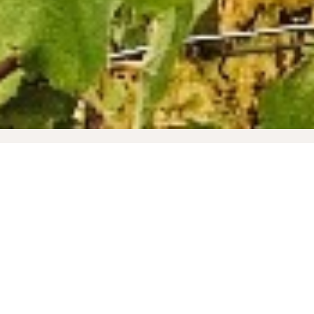
SAVOIR FAIRE
TERROIR
PRISE DE MOUSSE ET VIEILLISSEMENT
Une liqueur de tirage (mélange de levures et de
sucre) et un levain sont ajoutés aux vins avant
d’être mis en bouteille. Sous l’action des levures,
le gaz carbonique génère l’effervescence. Les