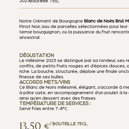
2023
Bouteille 75cL
Notre Crémant de Bourgogne
Blanc de Noirs Brut M
Pinot Noir, issu de parcelles sélectionnées pour leu
terroir bourguignon, où la puissance du fruit rencont
ancestral.
DÉGUSTATION
Le millésime 2023 se distingue par sa rondeur, ses r
confits, de petits fruits rouges et d’épices douces, 
riche. La bouche, structurée, déploie une finale onc
finesse de ses bulles.
ACCORDS METS/VINS
Ce Blanc de Noirs millésimé, élégant, s’accorde à mer
à pâte cuite, en accompagnement d’un poulet à la c
ainsi qu’en dessert avec des fraises.
TEMPÉRATURE DE SERVICES :
Servir frais entre 7-8°C
13,50
€
/ BOUTEILLE 75CL