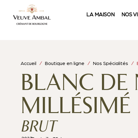
LA MAISON
NOS V
Accueil
/
Boutique en ligne
/
Nos Spécialités
/ Bl
BLANC DE 
MILLÉSIMÉ
BRUT