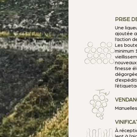
PRISE D
Une lique
ajoutée a
l’action 
Les boute
minimum 1
vieilliss
nouveaux 
finesse é
dégorgées
d’expédit
l’étiquet
VENDAN
Manuelle
VINIFICA
À récepti
lent à l’