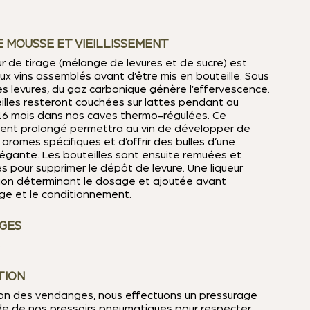
E MOUSSE ET VIEILLISSEMENT
ur de tirage (mélange de levures et de sucre) est
ux vins assemblés avant d’être mis en bouteille. Sous
des levures, du gaz carbonique génère l’effervescence.
illes resteront couchées sur lattes pendant au
6 mois dans nos caves thermo-régulées. Ce
ement prolongé permettra au vin de développer de
aromes spécifiques et d’offrir des bulles d’une
légante. Les bouteilles sont ensuite remuées et
 pour supprimer le dépôt de levure. Une liqueur
ion déterminant le dosage et ajoutée avant
age et le conditionnement.
GES
s
TION
on des vendanges, nous effectuons un pressurage
aide de nos pressoirs pneumatiques pour respecter