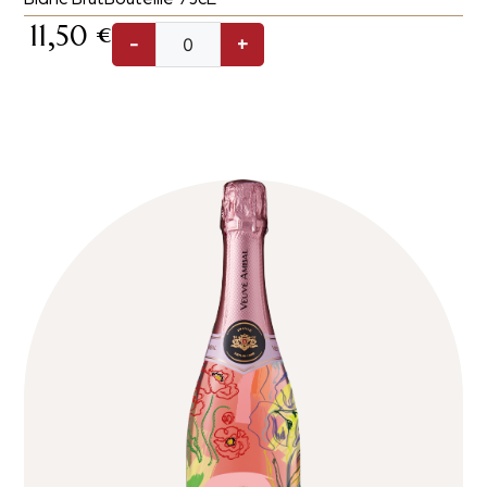
11,50
€
-
+