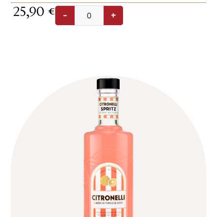
25,90
€
-
+